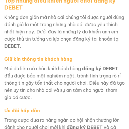
Top những điều khiến người chơi đăng ký
DEBET
Không đơn giản mà nhà cái chúng tôi được người dùng
đánh giá là một trong những nhà cái được yêu thích
nhất hiện nay. Dưới đây là những lý do khiến anh em
cược thủ tin tưởng và lựa chọn đăng ký tài khoản tại
DEBET
.
Giữ kín thông tin khách hàng
Mọi dữ liệu cá nhân khi khách hàng
đăng ký DEBET
đều được bảo mật nghiêm ngặt, tránh tình trạng rò rỉ
thông tin gây tổn thất cho người chơi. Điều này đã tạo
nên uy tín cho nhà cái và sự an tâm cho người tham
gia cá cược.
Ưu đãi hấp dẫn
Trang cược đưa ra hàng ngàn cơ hội nhận thưởng lớn
dành cho người chơi mới khi
đăng ký DEBET
và cả