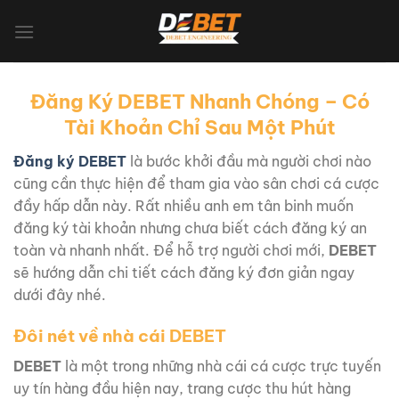
Bỏ
qua
nội
dung
Đăng Ký DEBET Nhanh Chóng – Có
Tài Khoản Chỉ Sau Một Phút
Đăng ký DEBET
là bước khởi đầu mà người chơi nào
cũng cần thực hiện để tham gia vào sân chơi cá cược
đầy hấp dẫn này. Rất nhiều anh em tân binh muốn
đăng ký tài khoản nhưng chưa biết cách đăng ký an
toàn và nhanh nhất. Để hỗ trợ người chơi mới,
DEBET
sẽ hướng dẫn chi tiết cách đăng ký đơn giản ngay
dưới đây nhé.
Đôi nét về nhà cái DEBET
DEBET
là một trong những nhà cái cá cược trực tuyến
uy tín hàng đầu hiện nay, trang cược thu hút hàng