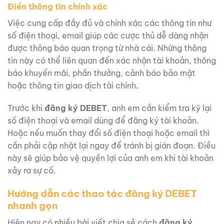
Điền thông tin chính xác
Việc cung cấp đầy đủ và chính xác các thông tin như
số điện thoại, email giúp các cược thủ dễ dàng nhận
được thông báo quan trọng từ nhà cái. Những thông
tin này có thể liên quan đến xác nhận tài khoản, thông
báo khuyến mãi, phần thưởng, cảnh báo bảo mật
hoặc thông tin giao dịch tài chính.
Trước khi
đăng ký DEBET
, anh em cần kiểm tra kỹ lại
số điện thoại và email dùng để đăng ký tài khoản.
Hoặc nếu muốn thay đổi số điện thoại hoặc email thì
cần phải cập nhật lại ngay để tránh bị gián đoạn. Điều
này sẽ giúp bảo vệ quyền lợi của anh em khi tài khoản
xảy ra sự cố.
Hướng dẫn các thao tác đăng ký DEBET
nhanh gọn
Hiện nay có nhiều bài viết chia sẻ cách
đăng ký