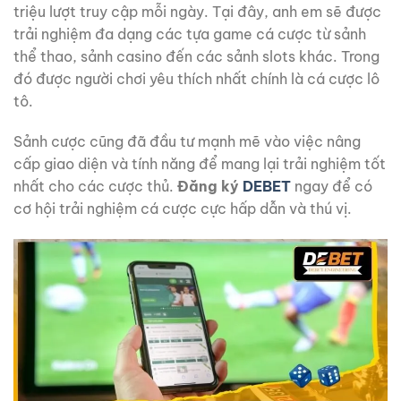
triệu lượt truy cập mỗi ngày. Tại đây, anh em sẽ được
trải nghiệm đa dạng các tựa game cá cược từ sảnh
thể thao, sảnh casino đến các sảnh slots khác. Trong
đó được người chơi yêu thích nhất chính là cá cược lô
tô.
Sảnh cược cũng đã đầu tư mạnh mẽ vào việc nâng
cấp giao diện và tính năng để mang lại trải nghiệm tốt
nhất cho các cược thủ.
Đăng ký
DEBET
ngay để có
cơ hội trải nghiệm cá cược cực hấp dẫn và thú vị.