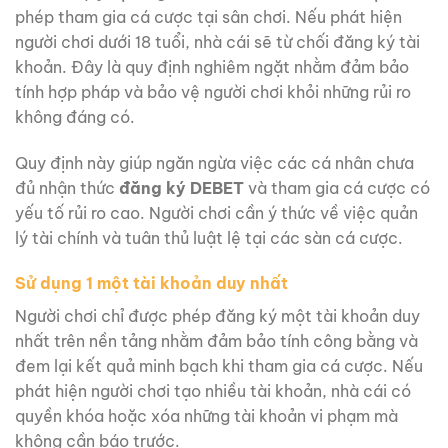
phép tham gia cá cược tại sân chơi. Nếu phát hiện
người chơi dưới 18 tuổi, nhà cái sẽ từ chối đăng ký tài
khoản. Đây là quy định nghiêm ngặt nhằm đảm bảo
tính hợp pháp và bảo vệ người chơi khỏi những rủi ro
không đáng có.
Quy định này giúp ngăn ngừa việc các cá nhân chưa
đủ nhận thức
đăng ký DEBET
và tham gia cá cược có
yếu tố rủi ro cao. Người chơi cần ý thức về việc quản
lý tài chính và tuân thủ luật lệ tại các sàn cá cược.
Sử dụng 1 một tài khoản duy nhất
Người chơi chỉ được phép đăng ký một tài khoản duy
nhất trên nền tảng nhằm đảm bảo tính công bằng và
đem lại kết quả minh bạch khi tham gia cá cược. Nếu
phát hiện người chơi tạo nhiều tài khoản, nhà cái có
quyền khóa hoặc xóa những tài khoản vi phạm mà
không cần báo trước.