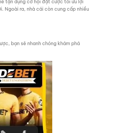
ể tận dụng cơ hội đặt cược tối ưu lợi
i. Ngoài ra, nhà cái còn cung cấp nhiều
 cược, bạn sẽ nhanh chóng khám phá