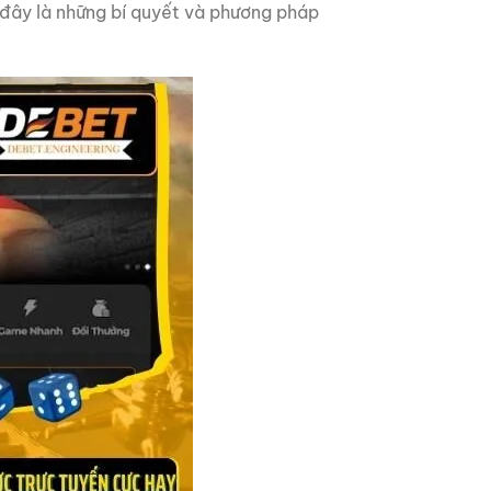
i đây là những bí quyết và phương pháp