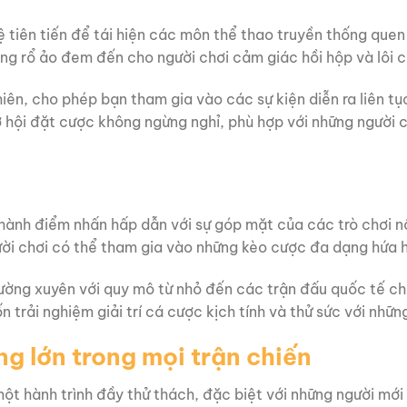
 tiên tiến để tái hiện các môn thể thao truyền thống que
ng rổ ảo đem đến cho người chơi cảm giác hồi hộp và lôi 
iên, cho phép bạn tham gia vào các sự kiện diễn ra liên t
ơ hội đặt cược không ngừng nghỉ, phù hợp với những người chơ
hành điểm nhấn hấp dẫn với sự góp mặt của các trò chơi nổ
i chơi có thể tham gia vào những kèo cược đa dạng hứa h
hường xuyên với quy mô từ nhỏ đến các trận đấu quốc tế c
 trải nghiệm giải trí cá cược kịch tính và thử sức với nhữ
ng lớn trong mọi trận chiến
một hành trình đầy thử thách, đặc biệt với những người mới