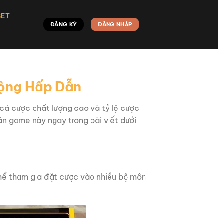
BET
ĐĂNG KÝ
ĐĂNG NHẬP
ộng Hấp Dẫn
g cá cược chất lượng cao và tỷ lệ cược
n game này ngay trong bài viết dưới
hể tham gia đặt cược vào nhiều bộ môn