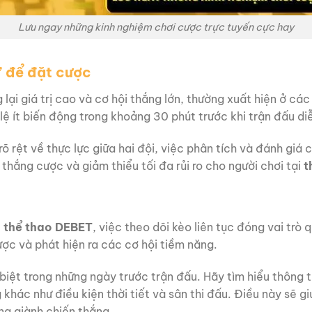
Lưu ngay những kinh nghiệm chơi cược trực tuyến cực hay
” để đặt cược
lại giá trị cao và cơ hội thắng lớn, thường xuất hiện ở các
 lệ ít biến động trong khoảng 30 phút trước khi trận đấu diễ
õ rệt về thực lực giữa hai đội, việc phân tích và đánh giá 
thắng cược và giảm thiểu tối đa rủi ro cho người chơi tại
t
c
thể thao DEBET
, việc theo dõi kèo liên tục đóng vai trò
ợc và phát hiện ra các cơ hội tiềm năng.
iệt trong những ngày trước trận đấu. Hãy tìm hiểu thông tin 
hác như điều kiện thời tiết và sân thi đấu. Điều này sẽ giú
ng giành chiến thắng.