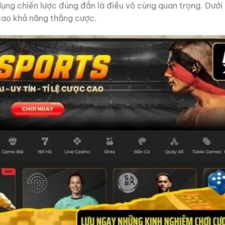
 dụng chiến lược đúng đắn là điều vô cùng quan trọng. Dướ
 cao khả năng thắng cược.