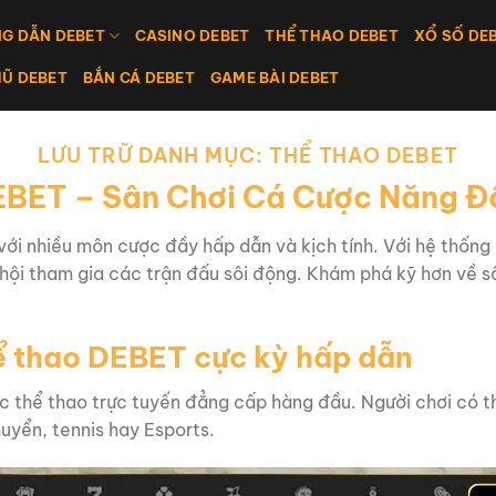
G DẪN DEBET
CASINO DEBET
THỂ THAO DEBET
XỔ SỐ DE
HŨ DEBET
BẮN CÁ DEBET
GAME BÀI DEBET
LƯU TRỮ DANH MỤC:
THỂ THAO DEBET
EBET – Sân Chơi Cá Cược Năng Đ
í với nhiều môn cược đầy hấp dẫn và kịch tính. Với hệ thốn
ội tham gia các trận đấu sôi động. Khám phá kỹ hơn về sâ
hể thao DEBET cực kỳ hấp dẫn
 thể thao trực tuyến đẳng cấp hàng đầu. Người chơi có t
uyển, tennis hay Esports.