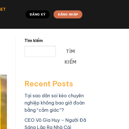
BET
ĐĂNG KÝ
ĐĂNG NHẬP
Tìm kiếm
TÌM
KIẾM
Recent Posts
Tại sao dân soi kèo chuyên
nghiệp không bao giờ đoán
bằng “cảm giác”?
CEO Võ Gia Huy – Người Đã
Sáng Lập Ra Nhà Cái