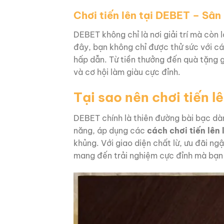
Chơi tiến lên tại DEBET – Sân
DEBET không chỉ là nơi giải trí mà còn
đây, bạn không chỉ được thử sức với c
hấp dẫn. Từ tiền thưởng đến quà tặng g
và cơ hội làm giàu cực đỉnh.
Tại sao nên chơi tiến l
DEBET chính là thiên đường bài bạc dàn
năng, áp dụng các
cách chơi tiến lên
khủng. Với giao diện chất lừ, ưu đãi n
mang đến trải nghiệm cực đỉnh mà bạn 