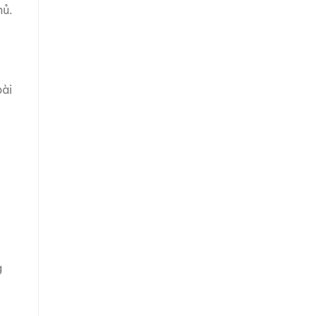
hủ.
bài
g