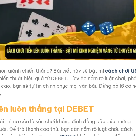
uôn giành chiến thắng? Bài viết này sẽ bật mí
cách chơi ti
hiến thuật hiệu quả từ DEBET. Từ việc nắm rõ luật chơi, ph
cao, bạn sẽ tự tin chinh phục mọi ván bài. Đừng bỏ lỡ cơ h
y!
lên luôn thắng tại DEBET
giải trí mà còn là sân chơi khẳng định đẳng cấp của những
quái. Để trở thành cao thủ, bạn cần nắm rõ luật chơi, cách