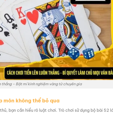
n thắng – Bật mí kinh nghiệm vàng từ chuyên gia
hập môn không thể bỏ qua
hủ, bạn cần hiểu rõ luật chơi. Trò chơi sử dụng bộ bài 52 lá